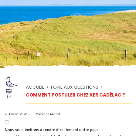
ACCUEIL
FOIRE AUX QUESTIONS
>
>
COMMENT POSTULER CHEZ KER CADÉLAC ?
Posted
26 février 2020
by
Maxence Michel
on
Nous vous invitons à rendre directement notre page