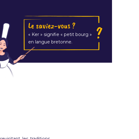
Le saviez-vous ?
« Ker » signifie « petit bourg »
en langue bretonne.
visitant les traditions