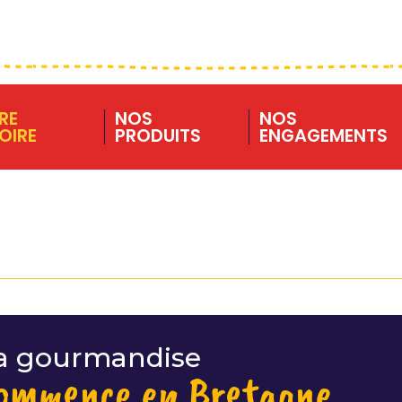
RE
NOS
NOS
OIRE
PRODUITS
ENGAGEMENTS
a gourmandise
ommence en Bretagne