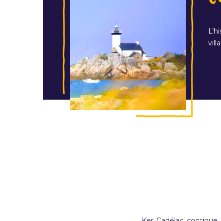
L’h
vil
Ker Cadélac continue sa