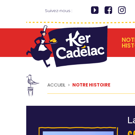
Suivez-nous :
NOT
HIST
Ker
ACCUEIL
NOTRE HISTOIRE
>
Cadélac
L
c