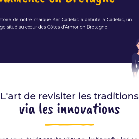
istoire de notre marque Ker Cadélac a débuté à Cadélac, un
lage situé au cœur des Côtes d’Armor en Bretagne.
L'art de revisiter les traditions
via les innovations
ns cesse de fabriquer des pâtisseries traditionnelles tout en re