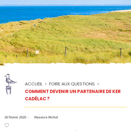
ACCUEIL
FOIRE AUX QUESTIONS
>
>
COMMENT DEVENIR UN PARTENAIRE DE KER
CADÉLAC ?
Posted
26 février 2020
by
Maxence Michel
on