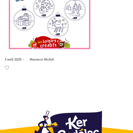
Posted
3 avril 2020
by
Maxence Michel
on