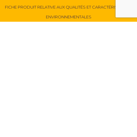
FICHE PRODUIT RELATIVE AUX QUALITÉS ET CARACTÉRISTIQUES
ENVIRONNEMENTALES
MENTIONS LÉGALES ET CGU
MENTIONS SANITAIRES
CONFIDENTIALITÉ ET VIE PRIVÉE
POLITIQUE COOKIES
GESTION DES COOKIES
PLAN DU SITE
SUIVEZ NOUS :