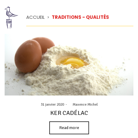
ACCUEIL
TRADITIONS - QUALITÉS
>
Posted
31 janvier 2020
by
Maxence Michel
on
KER CADÉLAC
Read more