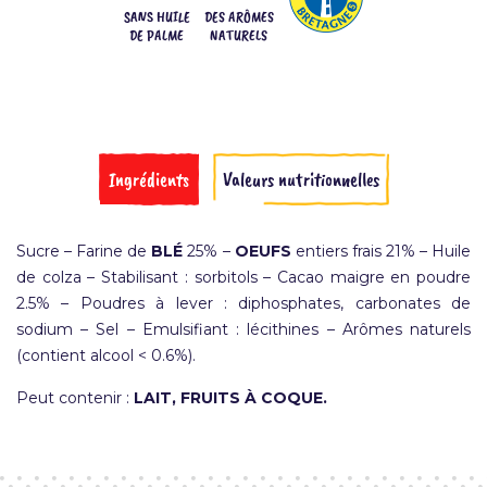
SANS HUILE
DES ARÔMES
DE PALME
NATURELS
Ingrédients
Valeurs nutritionnelles
Sucre – Farine de
BLÉ
25% –
OEUFS
entiers frais 21% – Huile
de colza – Stabilisant : sorbitols – Cacao maigre en poudre
2.5% – Poudres à lever : diphosphates, carbonates de
sodium – Sel – Emulsifiant : lécithines – Arômes naturels
(contient alcool < 0.6%).
Peut contenir :
LAIT, FRUITS À COQUE.